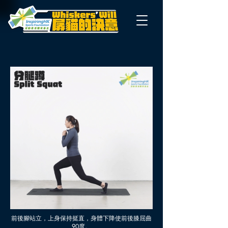
前後腳站立，上身保持挺直，身體下降使前後膝屈曲
90度。