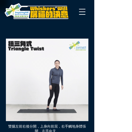
雙腿左前右後分開，上身向前屈，右手觸地身體張
開，左手向天。