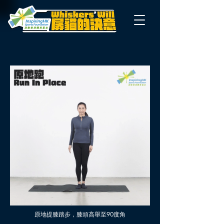
原地提膝踏步，膝頭高舉至90度角