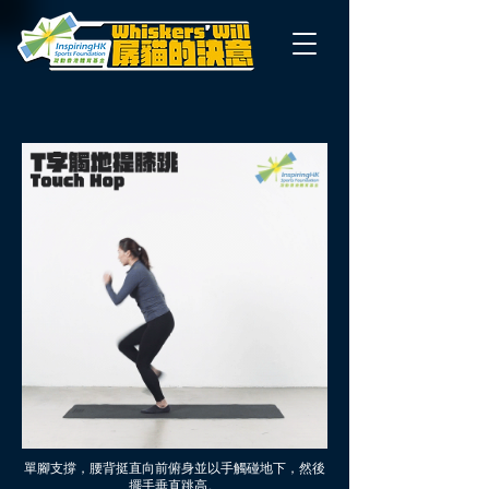
單腳支撐，腰背挺直向前俯身並以手觸碰地下，然後
擺手垂直跳高。