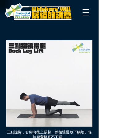
三點跪撐，右腳向後上踢起，然後慢慢放下觸地。保
持腰背挺直不下塌。