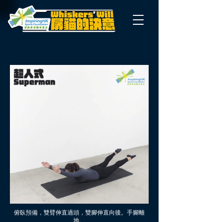
俯臥預備，雙臂伸直過頭，雙腳伸直向後。手腳離
地。