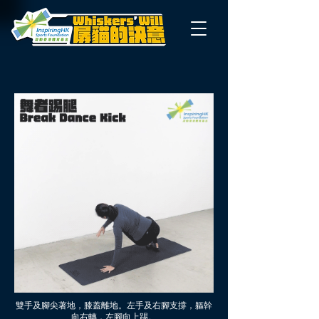
雙手及腳尖著地，膝蓋離地。左手及右腳支撐，軀幹
向右轉，左腳向上踢。