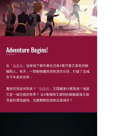
Adventure Begins!
在「山之心」這座地下都市裏生活著4隻可愛又善良的貓
貓獸人。有天，一群動物魔怪突然憑空出現，打破了這城
市千年來的安寧···
魔怪究竟從何而來？「山之心」又隱藏著什麼真相？地面
又是一個怎樣的世界？ 這4隻懶惰又孱弱的貓貓最後又能
否做到遇強越強，克服難關並拯救這座城市？